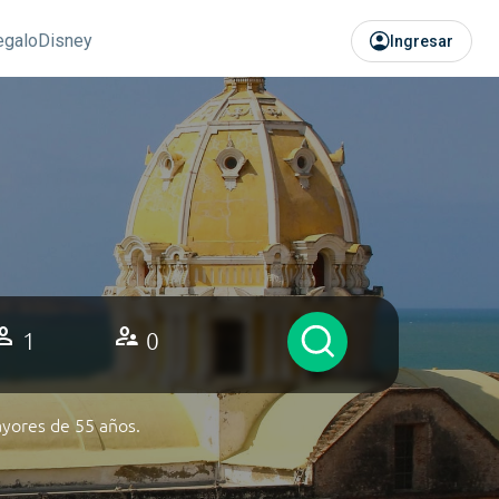
regalo
Disney
Ingresar
rson
supervisor_account
1
0
yores de 55 años.