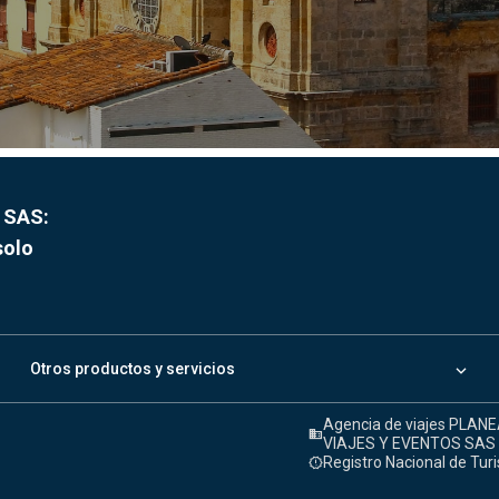
 SAS:
solo
keyboard_arrow_down
Otros productos y servicios
Agencia de viajes PLA
domain
VIAJES Y EVENTOS SAS
Registro Nacional de Tur
release_alert