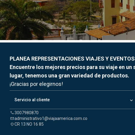
PLANEA REPRESENTACIONES VIAJES Y EVENTOS
Encuentre los mejores precios para su viaje en un 
lugar, tenemos una gran variedad de productos.
¡Gracias por elegirnos!
keyboard_arrow_down
Servicio al cliente
3007980870
call
administrativo1@viajaamerica.com.co
mail
CR 13 NO 16 85
location_on