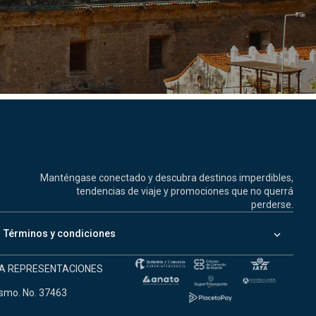
Manténgase conectado y descubra destinos imperdibles,
tendencias de viaje y promociones que no querrá
perderse.
keyboard_arrow_down
Términos y condiciones
NEA REPRESENTACIONES
ismo. No. 37463