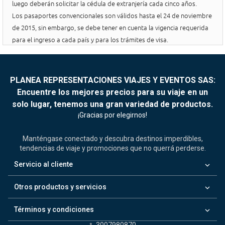
luego deberán solicitar la cédula de extranjería cada cinco años.
Los pasaportes convencionales son válidos hasta el 24 de noviembre
de 2015, sin embargo, se debe tener en cuenta la vigencia requerida
para el ingreso a cada país y para los trámites de visa.
PLANEA REPRESENTACIONES VIAJES Y EVENTOS SAS:
Encuentre los mejores precios para su viaje en un
solo lugar, tenemos una gran variedad de productos.
¡Gracias por elegirnos!
Manténgase conectado y descubra destinos imperdibles,
tendencias de viaje y promociones que no querrá perderse.
keyboard_arrow_down
Servicio al cliente
keyboard_arrow_down
Otros productos y servicios
keyboard_arrow_down
Términos y condiciones