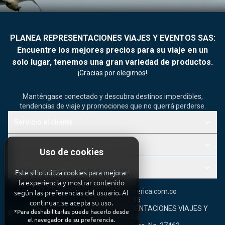
PLANEA REPRESENTACIONES VIAJES Y EVENTOS SAS:
Encuentre los mejores precios para su viaje en un
solo lugar, tenemos una gran variedad de productos.
¡Gracias por elegirnos!
Manténgase conectado y descubra destinos imperdibles,
tendencias de viaje y promociones que no querrá perderse.
keyboard_arrow_down
Servicio al cliente
keyboard_arrow_down
Otros productos y servicios
Uso de cookies
keyboard_arrow_down
Términos y condiciones
Este sitio utiliza cookies para mejorar
la experiencia y mostrar contenido
3007980870
call
según las preferencias del usuario. Al
administrativo1@viajaamerica.com.co
mail
CR 13 NO 16 85
location_on
continuar, se acepta su uso.
Agencia de viajes PLANEA REPRESENTACIONES VIAJES Y
*Para deshabilitarlas puede hacerlo desde
domain
EVENTOS SAS
el navegador de su preferencia.